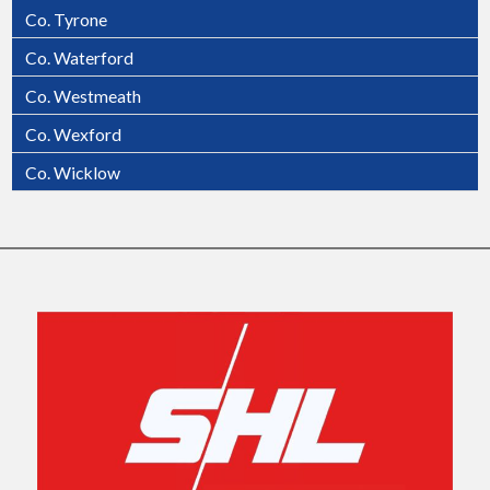
Co. Tyrone
Co. Waterford
Co. Westmeath
Co. Wexford
Co. Wicklow